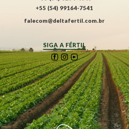
+55 (54) 99164-7541
falecom@deltafertil.com.br
SIGA A FÉRTIL