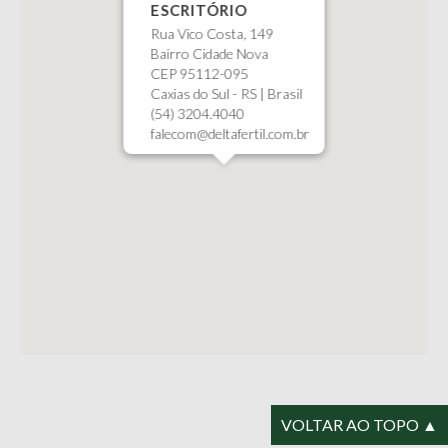
ESCRITÓRIO
Rua Vico Costa, 149
Bairro Cidade Nova
CEP 95112-095
Caxias do Sul - RS | Brasil
(54) 3204.4040
falecom@deltafertil.com.br
VOLTAR AO TOPO ▲